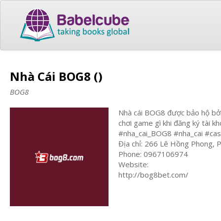
Nhà Cái BOG8 ()
BOG8
Nhà cái BOG8 được bảo hộ bởi 
chơi game gì khi đăng ký tài
#nha_cai_BOG8 #nha_cai #cas
Địa chỉ: 266 Lê Hồng Phong, 
Phone: 0967106974
Website:
http://bog8bet.com/