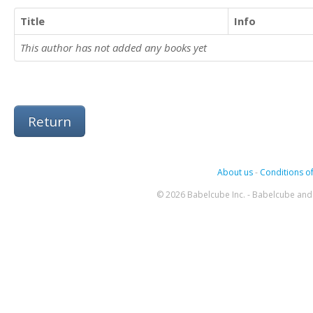
Title
Info
This author has not added any books yet
Return
About us
-
Conditions of
© 2026 Babelcube Inc. - Babelcube and