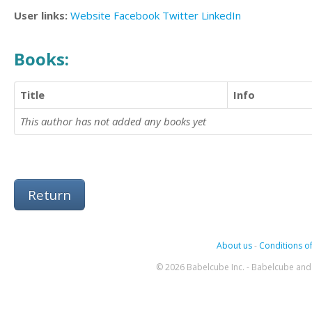
User links:
Website
Facebook
Twitter
LinkedIn
Books:
Title
Info
This author has not added any books yet
Return
About us
-
Conditions of
© 2026 Babelcube Inc. - Babelcube and