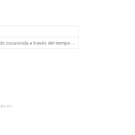
La verdadera historia de la piratería en el Caribe ha sido oscurecida a través del tiempo por relatos fantasiosos, que crean imágenes confusas y distorsionadas de sus personajes, al no definir la linea que divide la realidad de la ficción.
ube Inc.