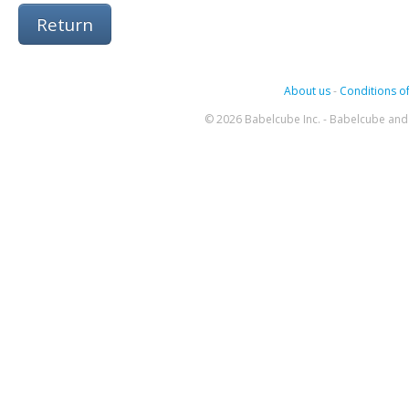
Return
About us
-
Conditions of
© 2026 Babelcube Inc. - Babelcube and