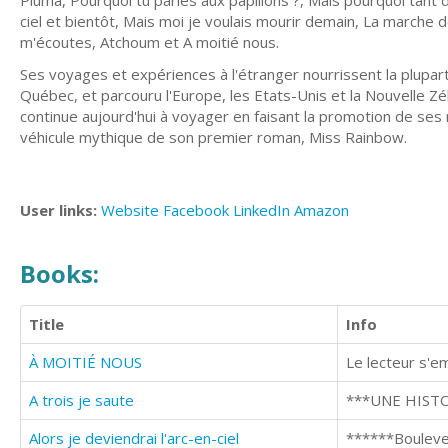
Piuma, Pourquoi tu parles aux papillons ?, Mais pourquoi tant d
ciel et bientôt, Mais moi je voulais mourir demain, La marche d
m'écoutes, Atchoum et A moitié nous.
Ses voyages et expériences à l'étranger nourrissent la plupar
Québec, et parcouru l'Europe, les Etats-Unis et la Nouvelle Zé
continue aujourd'hui à voyager en faisant la promotion de ses
véhicule mythique de son premier roman, Miss Rainbow.
User links:
Website
Facebook
LinkedIn
Amazon
Books:
Title
Info
À MOITIÉ NOUS
Le lecteur s'e
A trois je saute
Alors je deviendrai l'arc-en-ciel