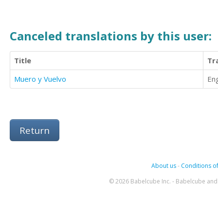
Canceled translations by this user:
Title
Tr
Muero y Vuelvo
Eng
Return
About us
-
Conditions of
© 2026 Babelcube Inc. - Babelcube and