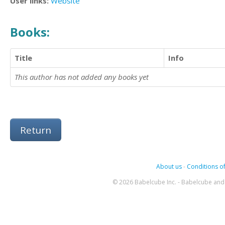
User links:
Website
Books:
Title
Info
This author has not added any books yet
Return
About us
-
Conditions of
© 2026 Babelcube Inc. - Babelcube and