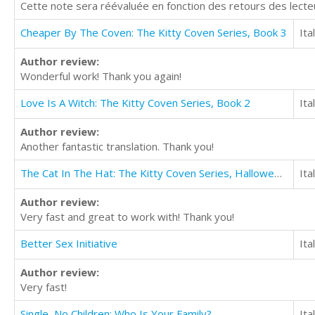
Cette note sera réévaluée en fonction des retours des lecteu
Cheaper By The Coven: The Kitty Coven Series, Book 3
Ita
Author review:
Wonderful work! Thank you again!
Love Is A Witch: The Kitty Coven Series, Book 2
Ita
Author review:
Another fantastic translation. Thank you!
The Cat In The Hat: The Kitty Coven Series, Halloween Story
Ita
Author review:
Very fast and great to work with! Thank you!
Better Sex Initiative
Ita
Author review:
Very fast!
Single, No Children: Who Is Your Family?
Ita