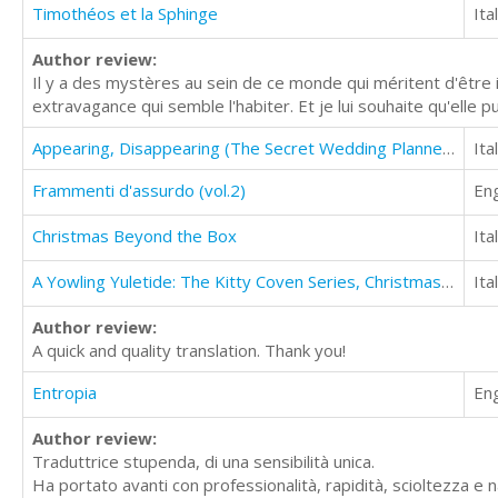
Timothéos et la Sphinge
Ita
Author review:
Il y a des mystères au sein de ce monde qui méritent d'être ig
extravagance qui semble l'habiter. Et je lui souhaite qu'elle p
Appearing, Disappearing (The Secret Wedding Planner Cozy Short Story Mystery Series - Book Two )
Ita
Frammenti d'assurdo (vol.2)
Eng
Christmas Beyond the Box
Ita
A Yowling Yuletide: The Kitty Coven Series, Christmas Story
Ita
Author review:
A quick and quality translation. Thank you!
Entropia
Eng
Author review:
Traduttrice stupenda, di una sensibilità unica.
Ha portato avanti con professionalità, rapidità, scioltezza e n