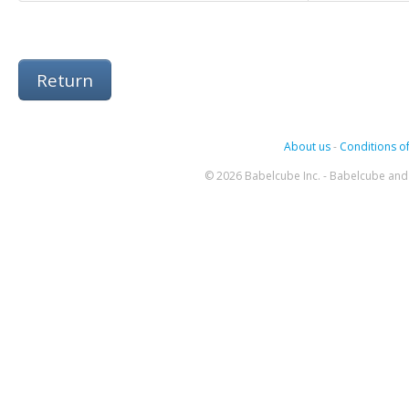
Return
About us
-
Conditions of
© 2026 Babelcube Inc. - Babelcube and