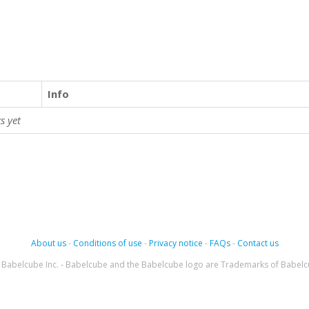
Info
s yet
About us
-
Conditions of use
-
Privacy notice
-
FAQs
-
Contact us
Babelcube Inc. - Babelcube and the Babelcube logo are Trademarks of Babelc