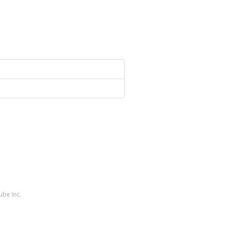
ube Inc.