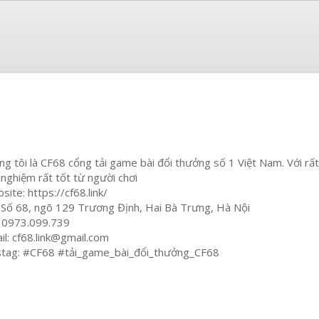
ng tôi là CF68 cổng tải game bài đổi thưởng số 1 Việt Nam. Với rấ
i nghiệm rất tốt từ người chơi
site: https://cf68.link/
 Số 68, ngõ 129 Trương Định, Hai Bà Trưng, Hà Nội
 0973.099.739
il:
cf68.link@gmail.com
tag: #CF68 #tải_game_bài_đổi_thưởng_CF68