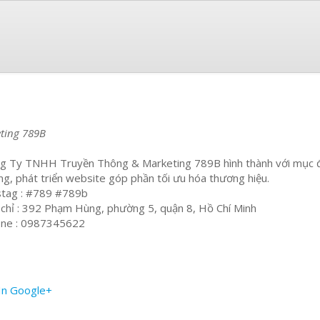
ting 789B
g Ty TNHH Truyền Thông & Marketing 789B hình thành với mục đíc
ng, phát triển website góp phần tối ưu hóa thương hiệu.
tag : #789 #789b
 chỉ : 392 Phạm Hùng, phường 5, quận 8, Hồ Chí Minh
ne : 0987345622
In
Google+