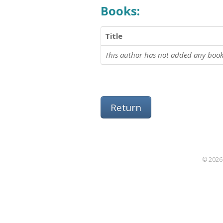
Books:
Title
This author has not added any book
Return
© 2026 