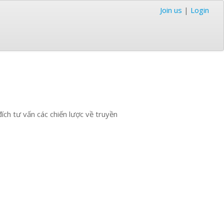
Join us
|
Login
h tư vấn các chiến lược về truyền