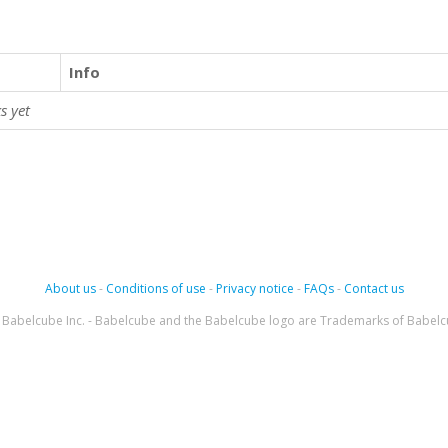
Info
s yet
About us
-
Conditions of use
-
Privacy notice
-
FAQs
-
Contact us
Babelcube Inc. - Babelcube and the Babelcube logo are Trademarks of Babelc