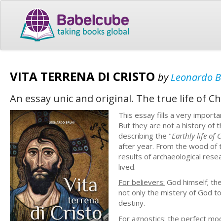
VITA TERRENA DI CRISTO
by
Leonardo B
An essay unic and original. The true life of 
This essay fills a very import
But they are not a history of t
describing the "
Earthly life of 
after year. From the wood of 
results of archaeological resea
lived.
For believers:
God himself; th
not only the mistery of God to
destiny.
For agnostics:
the perfect mode