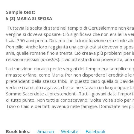
Sample text:
§ [3] MARIA SI SPOSA
Tuttavia la scelta di stare nel tempio di Gerusalemme non era,
vergine si doveva sposare. Ciò significava che non era lei la v
Isaia 750 anni prima. Diciamo che la loro funzione era simile a
Pompilio. Anche loro raggiunta una certà età si dovevano sposa
anni, quelle romane fino a trenta. Ciò creava più problemi per l
relazioni sessiali (
incestus
). Livio attesta di una poveretta, una
La tradizione ebraica per le vergini del tempio era semplice e 
rimaste orfane, come Maria. Per non disperdere l'eredità e le te
pretendenti della stessa tribù -in questo caso quella di Davi
vedere i rami alla ragazza, che se ne stava in un luogo appartat
Sommo Sacerdote ai prestendenti. Tutti i giovani data l'importa
di tutto punto. Non tutti si conoscevano. Molte volte solo per 
Tizio o Caio e dei fatti avvenuti nelle famiglie. Domicliate nei pi
Book links:
Amazon
Website
Facebook