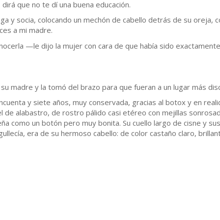
dirá que no te dí una buena educación.
a y socia, colocando un mechón de cabello detrás de su oreja, 
ces a mi madre.
onocerla —le dijo la mujer con cara de que había sido exactament
 su madre y la tomó del brazo para que fueran a un lugar más dis
ncuenta y siete años, muy conservada, gracias al botox y en real
el de alabastro, de rostro pálido casi etéreo con mejillas sonros
eña como un botón pero muy bonita. Su cuello largo de cisne y s
ullecía, era de su hermoso cabello: de color castaño claro, brilla