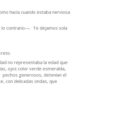
como hacía cuando estaba nerviosa
e lo contrario—. Te dejamos sola
creto.
idad no representaba la edad que
adas, ojos color verde esmeralda,
us pechos generosos, detenían el
nte, con delicadas ondas, que