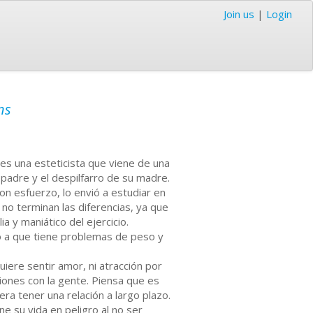
Join us
|
Login
ns
 es una esteticista que viene de una
padre y el despilfarro de su madre.
con esfuerzo, lo envió a estudiar en
 no terminan las diferencias, ya que
a y maniático del ejercicio.
do a que tiene problemas de peso y
uiere sentir amor, ni atracción por
iones con la gente. Piensa que es
ra tener una relación a largo plazo.
ne su vida en peligro al no ser