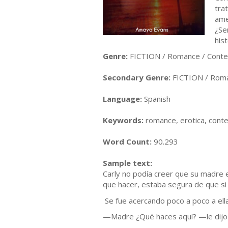
tra
ame
¿Se
his
Genre:
FICTION / Romance / Cont
Secondary Genre:
FICTION / Roma
Language:
Spanish
Keywords:
romance, erotica, cont
Word Count:
90.293
Sample text:
Carly no podía creer que su madre es
que hacer, estaba segura de que si n
Se fue acercando poco a poco a ella
—Madre ¿Qué haces aquí? —le dijo co