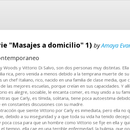
rie "Masajes a domicilio" 1)
by
Amaya Eva
contemporaneo
ly Woods y Vittorio Di Salvo, son dos personas muy distintas. Ella
ilia rica, pero venida a menos debido a la temprana muerte de su 
es un chef Italiano, rico, nacido en una familia de clase media, que 
 de las mejores escuelas, porque creían en sus capacidades. Y allí
torio es alegre, sociable, le encanta comer, es muy unido a su famili
ntras que Carly, es tímida, solitaria, tiene poca autoestima debi
e en constantes discusiones con su madre.
atracción que siente Vittorio por Carly es inmediata, pero ella no q
ie, debido a su inseguridad y a que toda su vida ha tenido decepc
 poca cosa para que un hombre como Vittorio se fije en ella y quie
 el tiempo, ella cae en una terrible enfermedad, la bulimia, que po