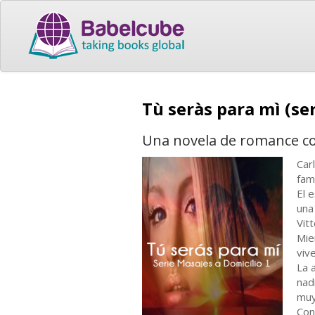
Tù seràs para mì (se
Una novela de romance 
Car
fam
El 
una
Vit
Mie
viv
La 
nad
muy
Con