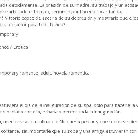
tada debidamente. La presión de su madre, su trabajo y un acos
nazarla todo el tiempo, terminan por hacerla tocar fondo.
rá Vittorio capaz de sacarla de su depresión y mostrarle que ello
toria de amor para toda la vida?
emporary
nce / Erotica
emporary romance, adult, novela romantica
tuviera el día de la inauguración de su spa, solo para hacerle la v
o hablaba con ella, echaría a perder toda la inauguración.
, mientras se íba calmando. No quería pelear y que todos se dier
rtante, sin importarle que su socia y una amiga estuvieran con e