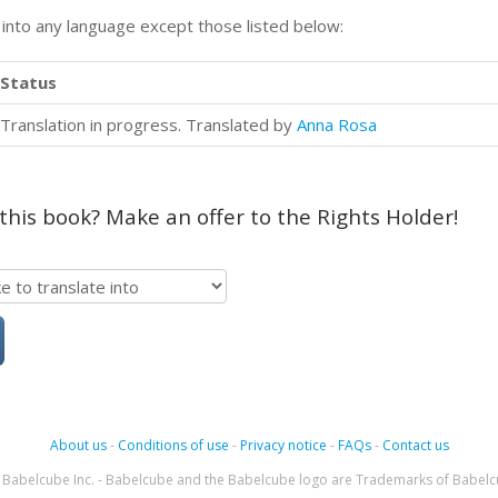
n into any language except those listed below:
Status
Translation in progress. Translated by
Anna Rosa
 this book? Make an offer to the Rights Holder!
About us
-
Conditions of use
-
Privacy notice
-
FAQs
-
Contact us
Babelcube Inc. - Babelcube and the Babelcube logo are Trademarks of Babelc