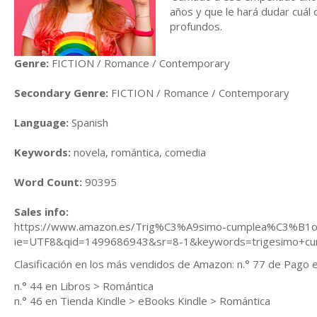
años y que le hará dudar cuál
profundos.
Genre:
FICTION / Romance / Contemporary
Secondary Genre:
FICTION / Romance / Contemporary
Language:
Spanish
Keywords:
novela, romántica, comedia
Word Count:
90395
Sales info:
https://www.amazon.es/Trig%C3%A9simo-cumplea%C3%B1o
ie=UTF8&qid=1499686943&sr=8-1&keywords=trigesimo+
Clasificación en los más vendidos de Amazon: n.° 77 de Pago 
n.° 44 en Libros > Romántica
n.° 46 en Tienda Kindle > eBooks Kindle > Romántica