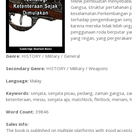
teknik pembuatan menyebabka
Gangsa, struktur pertahanan 
keselamatan.Perkembangan pe
terhadap pengembangan senja
karena mereka tidak lebih ung
penggunaan roda berputar yan
yang ringan, yang pergerakanny
Genre:
HISTORY / Military / General
Secondary Genre:
HISTORY / Military / Weapons
Language:
Malay
Keywords:
senjata, senjata pisau, pedang, zaman gangsa, zam
ketenteraan, mesiu, senjata api, matchlock, flintlock, meriam,
Word Count:
39846
Sales info:
The book is published on multiple platforms with good accepta