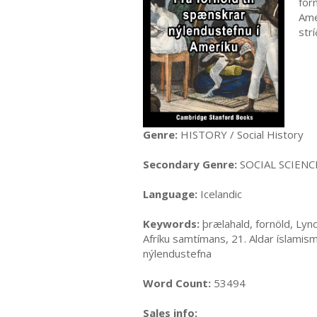
for
Ame
str
Genre:
HISTORY / Social History
Secondary Genre:
SOCIAL SCIENCE
Language:
Icelandic
Keywords:
þrælahald, fornöld, Lync
Afríku samtímans, 21. Aldar íslamis
nýlendustefna
Word Count:
53494
Sales info: