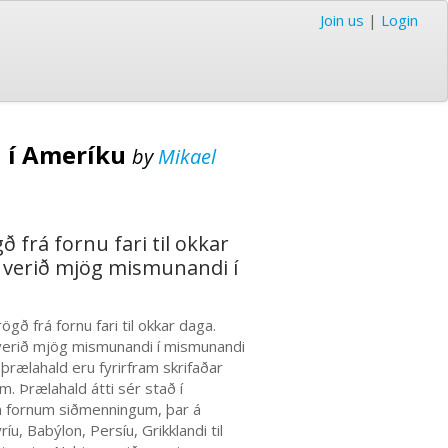
Join us
|
Login
u í Ameríku
by
Mikael
frá fornu fari til okkar
a verið mjög mismunandi í
 frá fornu fari til okkar daga.
 verið mjög mismunandi í mismunandi
rælahald eru fyrirfram skrifaðar
m. Þrælahald átti sér stað í
 fornum siðmenningum, þar á
íu, Babýlon, Persíu, Grikklandi til