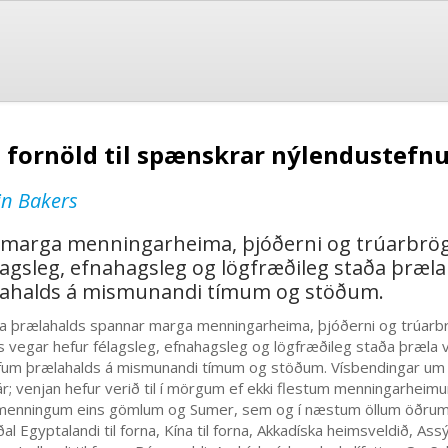
á fornöld til spænskrar nýlendustefn
in Bakers
marga menningarheima, þjóðerni og trúarbrögð 
lagsleg, efnahagsleg og lögfræðileg staða þræl
ahalds á mismunandi tímum og stöðum.
a þrælahalds spannar marga menningarheima, þjóðerni og trúarbrögð
s vegar hefur félagsleg, efnahagsleg og lögfræðileg staða þræla
fum þrælahalds á mismunandi tímum og stöðum. Vísbendingar um þ
ár; venjan hefur verið til í mörgum ef ekki flestum menningarheimu
menningum eins gömlum og Sumer, sem og í næstum öllum öðrum
l Egyptalandi til forna, Kína til forna, Akkadíska heimsveldið, Assýr