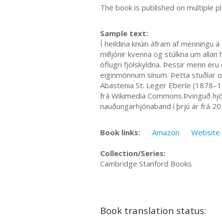
The book is published on multiple p
Sample text:
Í heildina knúin áfram af menning
milljónir kvenna og stúlkna um allan
öflugri fjölskyldna. Þessir menn eru
eiginmönnum sínum. Þetta stuðlar of
Abastenia St. Leger Eberle (1878–1
frá Wikimedia Commons.Þvinguð hjóna
nauðungarhjónaband í þrjú ár frá 201
Book links:
Amazon
Website
Collection/Series:
Cambridge Stanford Books
Book translation status: