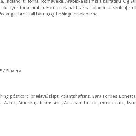
na, Indlandi til forna, Rómaveldi, Arabíska íslamska kalífatinu. Og 
ríku fyrir forkólumbíu. Forn þrælahald táknar blöndu af skuldaþrælk
íðsfanga, brottfall barna,og fæðingu þrælabarna.
 / Slavery
hing póstkort, þrælaviðskipti Atlantshafsins, Sara Forbes Bonetta
mi, Aztec, Ameríka, afnámssinni, Abraham Lincoln, emancipate, kyn