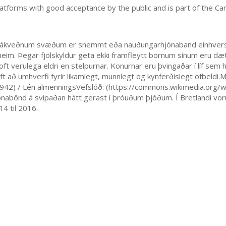
latforms with good acceptance by the public and is part of the Ca
u á ákveðnum svæðum er snemmt eða nauðungarhjónaband einhvers 
 heim. Þegar fjölskyldur geta ekki framfleytt börnum sínum eru dæt
 oft verulega eldri en stelpurnar. Konurnar eru þvingaðar í líf s
t að umhverfi fyrir líkamlegt, munnlegt og kynferðislegt ofbeldi
942) / Lén almenningsVefslóð: (https://commons.wikimedia.org/wi
bönd á svipaðan hátt gerast í þróuðum þjóðum. Í Bretlandi voru 3
4 til 2016.