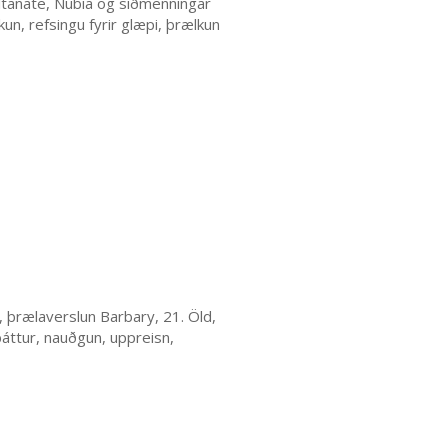
Sultanate, Nubia og siðmenningar
un, refsingu fyrir glæpi, þrælkun
, þrælaverslun Barbary, 21. Öld,
þáttur, nauðgun, uppreisn,