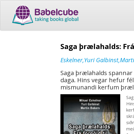
Saga þrælahalds: Fr
Eskelner,Yuri Galbinst,Mart
Saga þrælahalds spannar 
daga. Hins vegar hefur fé
mismunandi kerfum þræl
Sag
Hin
ker
skr
sið
meða