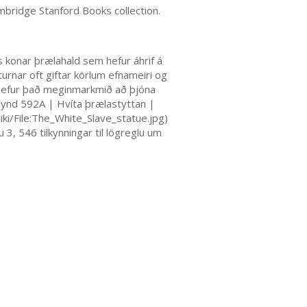
mbridge Stanford Books collection.
konar þrælahald sem hefur áhrif á
urnar oft giftar körlum efnameiri og
em hefur það meginmarkmið að þjóna
.Mynd 592A | Hvíta þrælastyttan |
ki/File:The_White_Slave_statue.jpg)
, 546 tilkynningar til lögreglu um