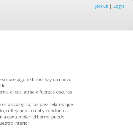
Join us
|
Login
descubre algo extraño: hay un nuevo
ido.
rna, el cual atrae a fuerzas oscuras
or psicológico, los diez relatos que
, reflejando lo real y cotidiano a
n a contemplar: el horror puede
estro interior.