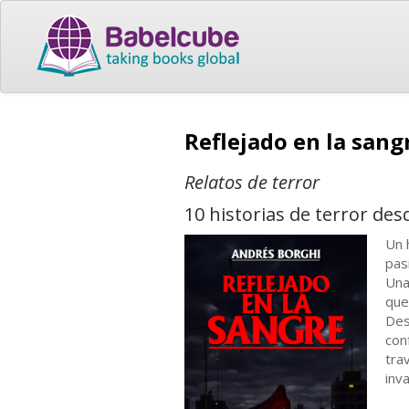
Reflejado en la san
Relatos de terror
10 historias de terror de
Un 
pas
Una
que
Des
con
tra
inv