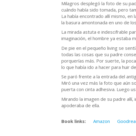
Milagros desplegó la foto de su pad
cuándo había sido tomada, pero tam
La había encontrado allí mismo, en 
la basura amontonada en uno de los
La mirada astuta e indescifrable par
imaginación, el hombre ya estaba m
De pie en el pequeño living se sent
todas las cosas que su padre conser
porquerías más. Por suerte, la poca
lo que había ido a hacer para huir de
Se paró frente a la entrada del anti
Miró una vez más la foto que aún so
puerta con cinta adhesiva. Luego usó
Mirando la imagen de su padre allí,
apoderaba de ella.
Book links:
Amazon
Goodrea