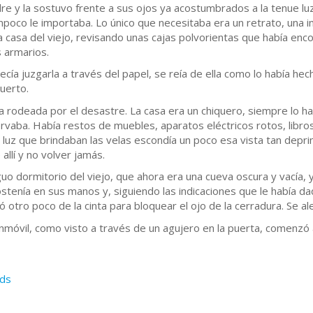
re y la sostuvo frente a sus ojos ya acostumbrados a la tenue lu
poco le importaba. Lo único que necesitaba era un retrato, una i
la casa del viejo, revisando unas cajas polvorientas que había e
 armarios.
ecía juzgarla a través del papel, se reía de ella como lo había he
uerto.
ía rodeada por el desastre. La casa era un chiquero, siempre lo 
vaba. Había restos de muebles, aparatos eléctricos rotos, libros
 luz que brindaban las velas escondía un poco esa vista tan depr
 allí y no volver jamás.
guo dormitorio del viejo, que ahora era una cueva oscura y vacía, 
stenía en sus manos y, siguiendo las indicaciones que le había dad
 otro poco de la cinta para bloquear el ojo de la cerradura. Se al
 inmóvil, como visto a través de un agujero en la puerta, comenz
ds