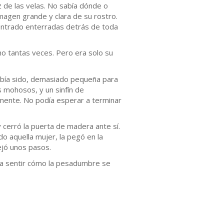
z de las velas. No sabía dónde o
magen grande y clara de su rostro.
ncontrado enterradas detrás de toda
cho tantas veces. Pero era solo su
había sido, demasiado pequeña para
 mohosos, y un sinfín de
imente. No podía esperar a terminar
y cerró la puerta de madera ante sí.
o aquella mujer, la pegó en la
ejó unos pasos.
ó a sentir cómo la pesadumbre se