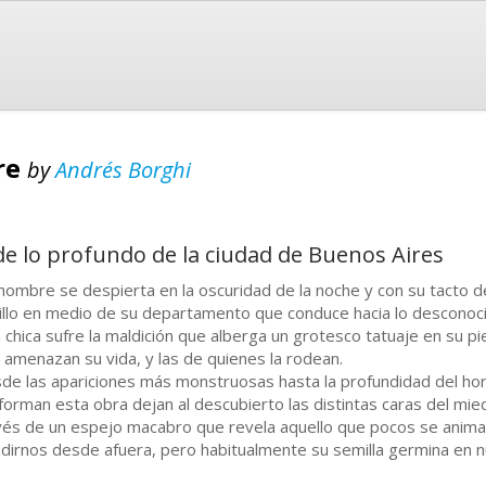
gre
by
Andrés Borghi
sde lo profundo de la ciudad de Buenos Aires
hombre se despierta en la oscuridad de la noche y con su tacto 
illo en medio de su departamento que conduce hacia lo desconoc
 chica sufre la maldición que alberga un grotesco tatuaje en su pie
 amenazan su vida, y las de quienes la rodean.
de las apariciones más monstruosas hasta la profundidad del horr
forman esta obra dejan al descubierto las distintas caras del miedo
vés de un espejo macabro que revela aquello que pocos se anima
adirnos desde afuera, pero habitualmente su semilla germina en nu