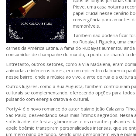
Após as longas jornadas sabát
Piove, uma casa noturna reco
papel crucial nesse cenário b
convergência para amantes da
memoráveis.
Também não poderia ficar for
no Rubaiyat Figueira, uma chu
carnes da América Latina. A fama do Rubaiyat aumentou ainda
consumidor de champanhe do mundo, a ponto de chamá-la de
Entretanto, outros setores, como a Vila Madalena, eram domina
animadas e inúmeros bares, era um epicentro da boemia pauli
nesse bairro, onde a música ao vivo, a arte de rua e a cultura
Outros lugares, como a Rua Augusta, também contribuíram p
culturais se complementando, oferecendo opções para todos
pulsando com energia criativa e cultural.
Porty4! é o novo romance do autor baiano João Calazans Filh
São Paulo, desvendando seus mais íntimos segredos. Nessa a
sofisticados de festas glamorosas e os recantos pulsantes d
apelo boêmio transpiram personalidades intensas, que se en
um mero pano de fundo, sendo uma personagem viva e pulsante