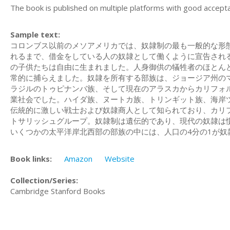
The book is published on multiple platforms with good accepta
Sample text:
コロンブス以前のメソアメリカでは、奴隷制の最も一般的な形
れるまで、借金をしている人の奴隷として働くように宣告され
の子供たちは自由に生まれました。人身御供の犠牲者のほとん
常的に捕らえました。奴隷を所有する部族は、ジョージア州の
ラジルのトゥピナンバ族、そして現在のアラスカからカリフォ
業社会でした。ハイダ族、ヌートカ族、トリンギット族、海岸
伝統的に激しい戦士および奴隷商人として知られており、カリ
トサリッシュグループ。奴隷制は遺伝的であり、現代の奴隷は
いくつかの太平洋岸北西部の部族の中には、人口の4分の1が奴
Book links:
Amazon
Website
Collection/Series:
Cambridge Stanford Books