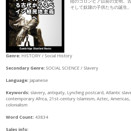
陸のコロンビア以前の文明。
そして奴隷の子供たちの誕生
Genre:
HISTORY / Social History
Secondary Genre:
SOCIAL SCIENCE / Slavery
Language:
Japanese
Keywords:
slavery, antiquity, Lynching postcard, Atlantic sla
contemporary Africa, 21st-century Islamism, Aztec, Americas, ab
colonialism
Word Count:
43834
Sales info: