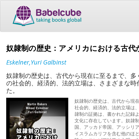
奴隷制の歴史：アメリカにおける古代
Eskelner,Yuri Galbinst
奴隷制の歴史は、古代から現在に至るまで、多
の社会的、経済的、法的立場は、さまざまな時
た。
奴隷制の歴史は、古代から現
社会的、経済的、法的立場は
隷制の証拠は、書かれた記録
文化に存在しています。奴隷
国、アッカド帝国、アッシリ
イスラムカリフを含む他のほ