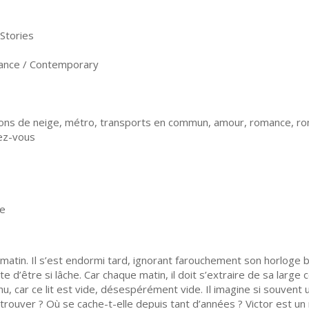
Stories
nce / Contemporary
cons de neige, métro, transports en commun, amour, romance, rom
ez-vous
ne
ce matin. Il s’est endormi tard, ignorant farouchement son horloge 
ste d’être si lâche. Car chaque matin, il doit s’extraire de sa larg
venu, car ce lit est vide, désespérément vide. Il imagine si souv
a trouver ? Où se cache-t-elle depuis tant d’années ? Victor est un