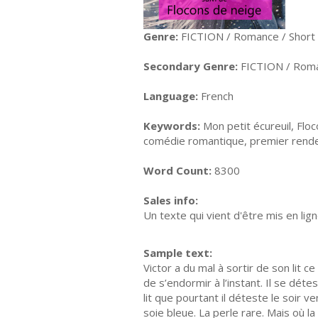
Genre:
FICTION / Romance / Short 
Secondary Genre:
FICTION / Roma
Language:
French
Keywords:
Mon petit écureuil, Flo
comédie romantique, premier rend
Word Count:
8300
Sales info:
Un texte qui vient d'être mis en lig
Sample text:
Victor a du mal à sortir de son lit 
de s’endormir à l’instant. Il se déte
lit que pourtant il déteste le soir 
soie bleue. La perle rare. Mais où l