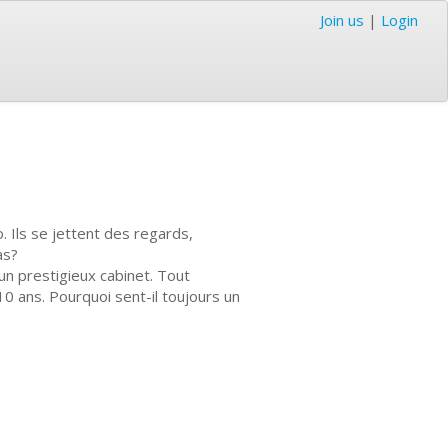
Join us
|
Login
Ils se jettent des regards,
as?
un prestigieux cabinet. Tout
 10 ans. Pourquoi sent-il toujours un