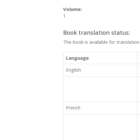
Volume:
1
Book translation status:
The book is available for translatio
Language
English
French