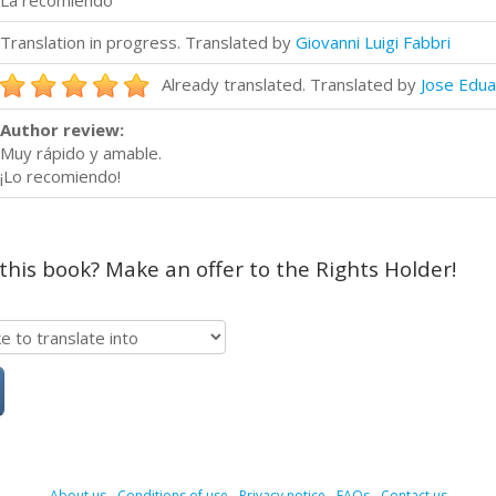
La recomiendo
Translation in progress. Translated by
Giovanni Luigi Fabbri
Already translated. Translated by
Jose Edua
Author review:
Muy rápido y amable.
¡Lo recomiendo!
 this book? Make an offer to the Rights Holder!
About us
-
Conditions of use
-
Privacy notice
-
FAQs
-
Contact us