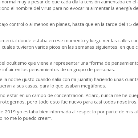
a normal muy a pesar de que cada día la tensión aumentaba en el
ono el nombre del virus para no evocar ni alimentar la energía d
ajo control o al menos en planes, hasta que en la tarde del 15 d
comercial donde estaba en ese momento y luego ver las calles c
cuales tuvieron varios picos en las semanas siguientes, en que car
del ocultismo que viene a representar una “forma de pensamiento”
 influir en los pensamientos de un grupo de personas.
 de la noche (justo cuando salía con mi Juanita) haciendo unas cuan
e fueran a sus casas, para lo que usaban megáfonos.
o estar en un campo de concentración. Aclaro, nunca me he quej
protegernos, pero todo esto fue nuevo para casi todos nosotros.
 2019 yo estaba bien informada al respecto por parte de mis al
to no me lo puedo creer”.