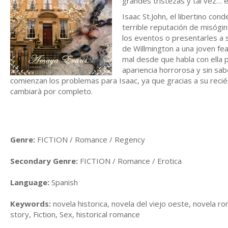
grandes tristezas y tal vez… e
Isaac St.John, el libertino co
terrible reputación de misógin
los eventos o presentarles a 
de Willmington a una joven fea
mal desde que habla con ella 
apariencia horrorosa y sin sab
comienzan los problemas para Isaac, ya que gracias a su recién
cambiarà por completo.
Genre:
FICTION / Romance / Regency
Secondary Genre:
FICTION / Romance / Erotica
Language:
Spanish
Keywords:
novela historica, novela del viejo oeste, novela ro
story, Fiction, Sex, historical romance