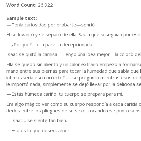
Word Count:
26.922
Sample text:
—Tenía curiosidad por probarte—sonriò.
Él se levantò y se separó de ella. Sabía que si seguían por 
—¿Porque?—ella parecía decepcionada.
Isaac se quitó la camisa—Tengo una idea mejor—la colocò de
Ella se quedó sin aliento y un calor extraño empezó a formars
mano entre sus piernas para tocar la humedad que sabía que hab
íntima ¿sería eso correcto? — se preguntò mientras esos dedo
le importó nada, simplemente se dejó llevar por la deliciosa s
—Estás húmeda cariño, tu cuerpo se prepara para mí.
Era algo mágico ver como su cuerpo respondía a cada caricia de 
dedos entre los pliegues de su sexo, tocando ese punto sensibl
—Isaac… se siente tan bien…
—Eso es lo que deseo, amor.