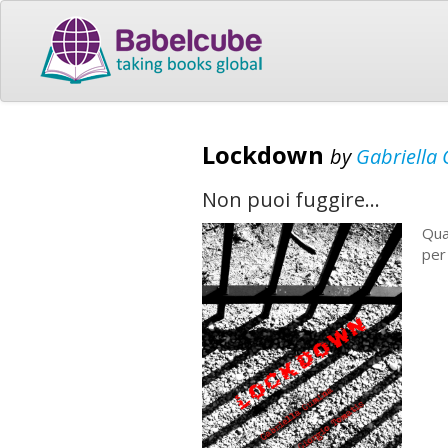
Lockdown
by
Gabriella 
Non puoi fuggire...
Qual
per 