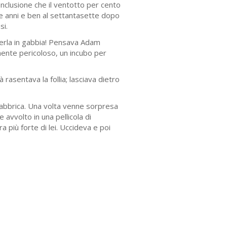
onclusione che il ventotto per cento
re anni e ben al settantasette dopo
si.
erla in gabbia! Pensava Adam
ente pericoloso, un incubo per
 rasentava la follia; lasciava dietro
 fabbrica. Una volta venne sorpresa
vvolto in una pellicola di
a più forte di lei. Uccideva e poi