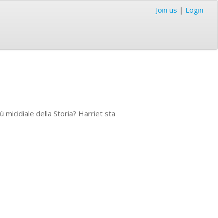
Join us
|
Login
iù micidiale della Storia? Harriet sta
.