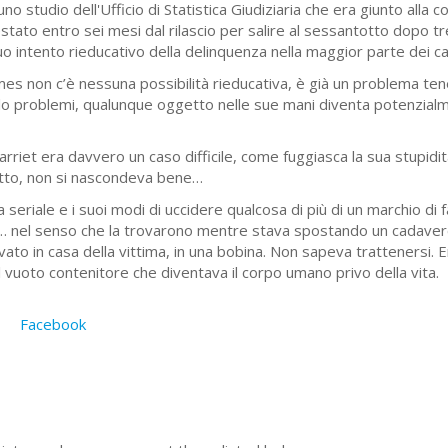
 studio dell'Ufficio di Statistica Giudiziaria che era giunto alla c
tato entro sei mesi dal rilascio per salire al sessantotto dopo t
il suo intento rieducativo della delinquenza nella maggior parte dei ca
 non c’è nessuna possibilità rieducativa, è già un problema ten
lo problemi, qualunque oggetto nelle sue mani diventa potenzialm
arriet era davvero un caso difficile, come fuggiasca la sua stupidità
tutto, non si nascondeva bene…
a seriale e i suoi modi di uccidere qualcosa di più di un marchio di
… nel senso che la trovarono mentre stava spostando un cadavere a
vato in casa della vittima, in una bobina. Non sapeva trattenersi. Er
 vuoto contenitore che diventava il corpo umano privo della vita.
Facebook