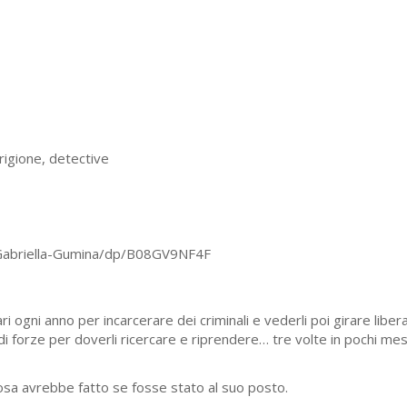
prigione, detective
Gabriella-Gumina/dp/B08GV9NF4F
ari ogni anno per incarcerare dei criminali e vederli poi girare lib
forze per doverli ricercare e riprendere… tre volte in pochi mesi!»
cosa avrebbe fatto se fosse stato al suo posto.