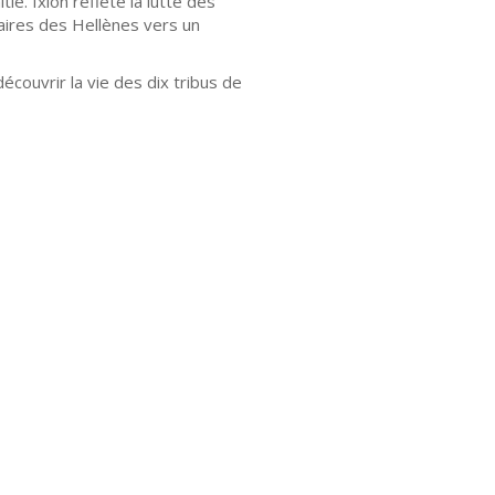
ié. Ixion reflète la lutte des
aires des Hellènes vers un
uvrir la vie des dix tribus de