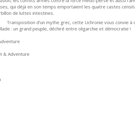
lusion, les conflits armés contre la force médo-perse et aussi l’amit
sses, qui déjà en son temps emportaient les quatre castes censit
billon de luttes intestines.
nsposition d’un mythe grec, cette Uchronie vous convie à déco
ellade : un grand peuple, déchiré entre oligarchie et démocratie !
 Adventure
on & Adventure
n