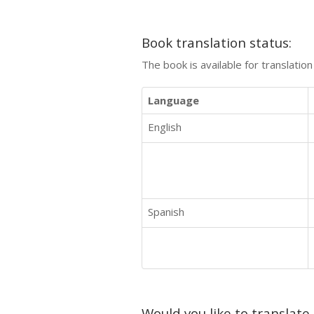
Book translation status:
The book is available for translatio
Language
English
Spanish
Would you like to translate