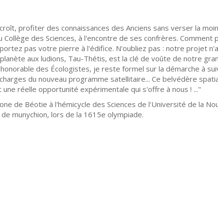
ît, profiter des connaissances des Anciens sans verser la moind
du Collège des Sciences, à l'encontre de ses confrères. Comment 
portez pas votre pierre à l'édifice. N'oubliez pas : notre projet n
lanète aux ludions, Tau-Thétis, est la clé de voûte de notre g
onorable des Écologistes, je reste formel sur la démarche à suivre
 charges du nouveau programme satellitaire... Ce belvédère spati
 une réelle opportunité expérimentale qui s'offre à nous ! ..."
e Béotie à l'hémicycle des Sciences de l'Université de la Nouv
 de munychion, lors de la 1615e olympiade.