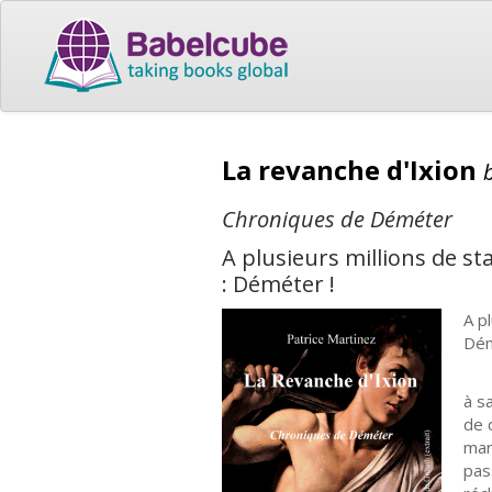
La revanche d'Ixion
Chroniques de Déméter
A plusieurs millions de st
: Déméter !
A p
Dém
Lor
à s
de 
mar
pas