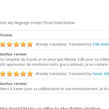
n into any language except those listed below:
Status
Already translated. Translated by
Edib Beši
Author review:
Vu l'ampleur du travail, je ne peux que féliciter Edib pour sa collabo
dût apprivoiser de nombreux mots grecs latinisés. Je lui souhaite
Already translated. Translated by
Xavier M
Author review:
Merci à Xavier pour sa collaboration et son investissement. Je lui
 this book? Make an offer to the Rights Holder!