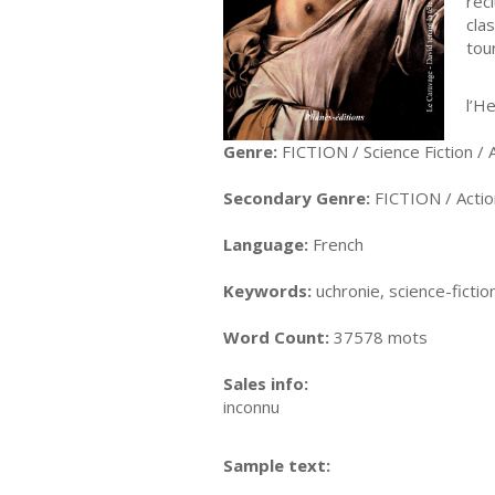
réc
cla
tour
Tra
l’H
Genre:
FICTION / Science Fiction /
Secondary Genre:
FICTION / Acti
Language:
French
Keywords:
uchronie, science-fictio
Word Count:
37578 mots
Sales info:
inconnu
Sample text: