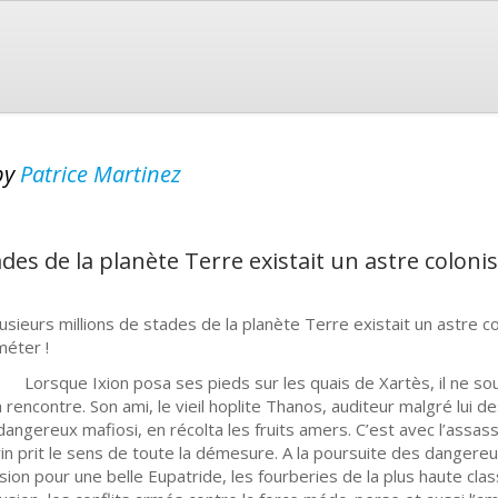
by
Patrice Martinez
ades de la planète Terre existait un astre coloni
lusieurs millions de stades de la planète Terre existait un astre co
éter !
sque Ixion posa ses pieds sur les quais de Xartès, il ne soupç
a rencontre. Son ami, le vieil hoplite Thanos, auditeur malgré lui d
dangereux mafiosi, en récolta les fruits amers. C’est avec l’assas
in prit le sens de toute la démesure. A la poursuite des dangereux 
sion pour une belle Eupatride, les fourberies de la plus haute clas