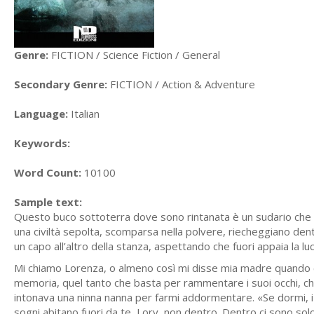
Genre:
FICTION / Science Fiction / General
Secondary Genre:
FICTION / Action & Adventure
Language:
Italian
Keywords:
Word Count:
10100
Sample text:
Questo buco sottoterra dove sono rintanata è un sudario che no
una civiltà sepolta, scomparsa nella polvere, riecheggiano dent
un capo all’altro della stanza, aspettando che fuori appaia la 
Mi chiamo Lorenza, o almeno così mi disse mia madre quando comi
memoria, quel tanto che basta per rammentare i suoi occhi, chia
intonava una ninna nanna per farmi addormentare. «Se dormi, i 
sogni abitano fuori da te, Lory, non dentro. Dentro ci sono solo