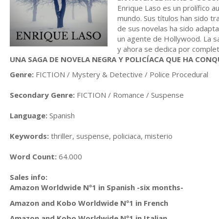
Enrique Laso es un prolífico a
mundo. Sus títulos han sido t
de sus novelas ha sido adapt
un agente de Hollywood. La sa
y ahora se dedica por complet
UNA SAGA DE NOVELA NEGRA Y POLICÍACA QUE HA CONQ
Genre:
FICTION / Mystery & Detective / Police Procedural
Secondary Genre:
FICTION / Romance / Suspense
Language:
Spanish
Keywords:
thriller, suspense, policiaca, misterio
Word Count:
64.000
Sales info:
Amazon Worldwide Nº1 in Spanish -six months-
Amazon and Kobo Worldwide Nº1 in French
Amazon and Kobo Worldwide Nº1 in Italian