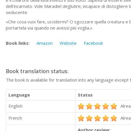
e il chiarore della luna investì il suo volto. Sapeva di essere b
dell’incarnato. Vide Maradiel deglutire, incapace di distogliere
seducente.
«Che cosa vuoi fare, uccidermi? O sgozzare quella creatura e 
portartela via quando ne avessi più voglia.»
Book links:
Amazon
Website
Facebook
Book translation status:
The book is available for translation into any language except 
Language
Status
English
Alrea
French
Alrea
Author review: