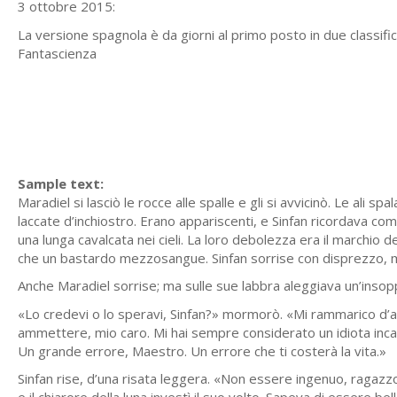
3 ottobre 2015:
La versione spagnola è da giorni al primo posto in due classifiche
Fantascienza
Sample text:
Maradiel si lasciò le rocce alle spalle e gli si avvicinò. Le ali 
laccate d’inchiostro. Erano appariscenti, e Sinfan ricordava com
una lunga cavalcata nei cieli. La loro debolezza era il marchio
che un bastardo mezzosangue. Sinfan sorrise con disprezzo, m
Anche Maradiel sorrise; ma sulle sue labbra aleggiava un’insop
«Lo credevi o lo speravi, Sinfan?» mormorò. «Mi rammarico d’av
ammettere, mio caro. Mi hai sempre considerato un idiota inc
Un grande errore, Maestro. Un errore che ti costerà la vita.»
Sinfan rise, d’una risata leggera. «Non essere ingenuo, ragazz