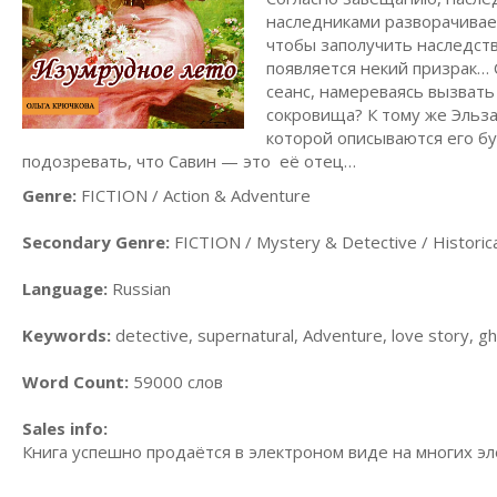
наследниками разворачивает
чтобы заполучить наследств
появляется некий призрак… 
сеанс, намереваясь вызвать
сокровища? К тому же Эльза
которой описываются его б
подозревать, что Савин — это её отец…
Genre:
FICTION / Action & Adventure
Secondary Genre:
FICTION / Mystery & Detective / Historica
Language:
Russian
Keywords:
detective, supernatural, Adventure, love story, gho
Word Count:
59000 слов
Sales info:
Книга успешно продаётся в электроном виде на многих э