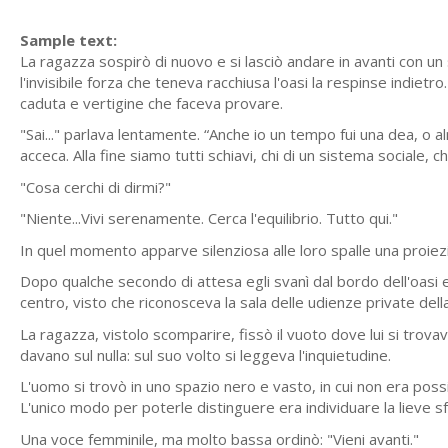
Sample text:
La ragazza sospirò di nuovo e si lasciò andare in avanti con un 
l'invisibile forza che teneva racchiusa l'oasi la respinse indiet
caduta e vertigine che faceva provare.
"Sai..." parlava lentamente. “Anche io un tempo fui una dea, o al
acceca. Alla fine siamo tutti schiavi, chi di un sistema sociale, chi
"Cosa cerchi di dirmi?"
"Niente...Vivi serenamente. Cerca l'equilibrio. Tutto qui."
In quel momento apparve silenziosa alle loro spalle una proiez
Dopo qualche secondo di attesa egli svanì dal bordo dell'oasi e
centro, visto che riconosceva la sala delle udienze private dell
La ragazza, vistolo scomparire, fissò il vuoto dove lui si trovav
davano sul nulla: sul suo volto si leggeva l'inquietudine.
L'uomo si trovò in uno spazio nero e vasto, in cui non era poss
L'unico modo per poterle distinguere era individuare la lieve 
Una voce femminile, ma molto bassa ordinò: "Vieni avanti."