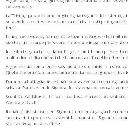
Argos sono, in realtà, gli ex Signori del sistema che lui aveva 
contendente.
La Trinità, questo il nome degli originari signori del sistema, 
sospende la contesa e ne innesca un'altra in cui i protagonisti
terra.
I nuovi contendenti, formati dalle fazioni di Argos e la Trinit
subito a un accordo per vivere in eterno e in pace nel paradiso
In realtà i seguaci di Yaldabaoth, gli arconti, hanno preparato 
moltitudine di discendenti che hanno nascosto nel loro territori
Argos e i suoi compagni si salvano dallo sterminio, ma sono co
Quello che era stato uno scontro tra due piccoli gruppi si trasf
Durante la battaglia finale finale sopravvive solo una degli ar
schiava. Pur divenendo Signora del sistema non cerca la vende
Sconfitto Yaldabaoth, finisce la contesa, ma resta da stabilire, 
Westra e Dysith.
Il finale è disastroso per i Signori. L'eminenza grigia che contro
incontrastato potere sui sistemi, ha imposto ai Signori di crea
stessi dovranno sottostare.