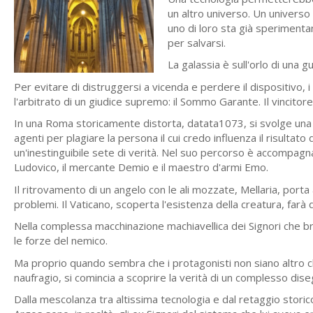
un altro universo. Un universo 
uno di loro sta già sperimentan
per salvarsi.
La galassia è sull'orlo di una 
Per evitare di distruggersi a vicenda e perdere il dispositivo, i
l'arbitrato di un giudice supremo: il Sommo Garante. Il vincitore 
In una Roma storicamente distorta, datata1073, si svolge una d
agenti per plagiare la persona il cui credo influenza il risultat
un'inestinguibile sete di verità. Nel suo percorso è accompagnat
Ludovico, il mercante Demio e il maestro d'armi Emo.
Il ritrovamento di un angelo con le ali mozzate, Mellaria, por
problemi. Il Vaticano, scoperta l'esistenza della creatura, farà
Nella complessa macchinazione machiavellica dei Signori che b
le forze del nemico.
Ma proprio quando sembra che i protagonisti non siano altro c
naufragio, si comincia a scoprire la verità di un complesso dise
Dalla mescolanza tra altissima tecnologia e dal retaggio storico