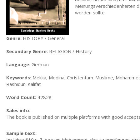
Meinungsverschiedenheiten da
werden sollte.
Genre:
HISTORY / General
Secondary Genre:
RELIGION / History
Language:
German
Keywords:
Mekka, Medina, Christentum. Muslime, Mohammed, 
Rashidun-Kalifat
Word Count:
42828
Sales info:
The book is published on multiple platforms with good accepta
Sample text:
Im Jahre 610 u. Z. begann Mohammed, das zu empfangen, was