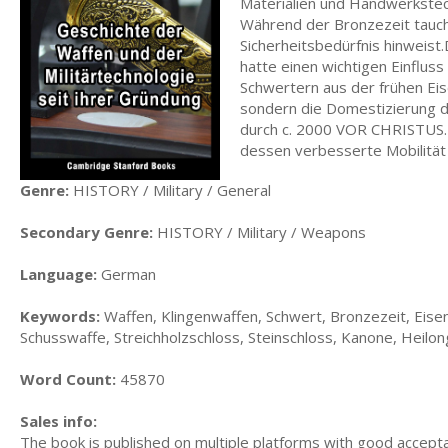
Materialien und Handwerkstech
Während der Bronzezeit taucht
Sicherheitsbedürfnis hinweist
hatte einen wichtigen Einfluss
Schwertern aus der frühen Eis
sondern die Domestizierung d
durch c. 2000 VOR CHRISTUS. 
dessen verbesserte Mobilität s
Genre:
HISTORY / Military / General
Secondary Genre:
HISTORY / Military / Weapons
Language:
German
Keywords:
Waffen, Klingenwaffen, Schwert, Bronzezeit, Eisenz
Schusswaffe, Streichholzschloss, Steinschloss, Kanone, Heil
Word Count:
45870
Sales info:
The book is published on multiple platforms with good accepta