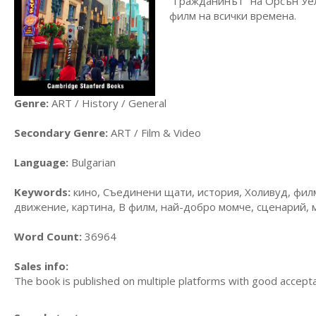
"Гражданинът" на Орсън Уел
филм на всички времена.
Genre:
ART / History / General
Secondary Genre:
ART / Film & Video
Language:
Bulgarian
Keywords:
кино, Съединени щати, история, Холивуд, филм
движение, картина, B филм, най-добро момче, сценарий, 
Word Count:
36964
Sales info:
The book is published on multiple platforms with good accepta