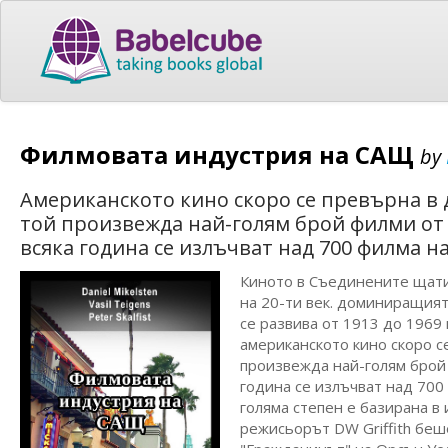
Филмовата индустрия на САЩ
by
Американското кино скоро се превърна в
той произвежда най-голям брой филми от
всяка година се излъчват над 700 филма н
Киното в Съединените щати
на 20-ти век. доминиращият
се развива от 1913 до 1969 
американското кино скоро с
произвежда най-голям брой 
година се излъчват над 700
голяма степен е базирана в 
режисьорът DW Griffith беш