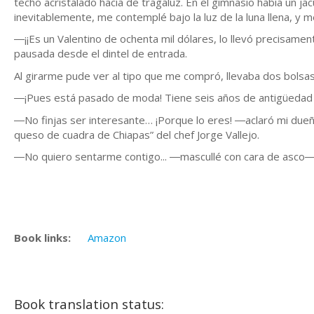
techo acristalado hacía de tragaluz. En el gimnasio había un 
inevitablemente, me contemplé bajo la luz de la luna llena, y 
―¡¡Es un Valentino de ochenta mil dólares, lo llevó precisam
pausada desde el dintel de entrada.
Al girarme pude ver al tipo que me compró, llevaba dos bolsa
―¡Pues está pasado de moda! Tiene seis años de antigüedad 
―No finjas ser interesante… ¡Porque lo eres! ―aclaró mi dueñ
queso de cuadra de Chiapas” del chef Jorge Vallejo.
―No quiero sentarme contigo... ―mascullé con cara de asco―
Book links:
Amazon
Book translation status: