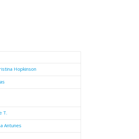
ristina Hopkinson
las
e T.
ia Antunes