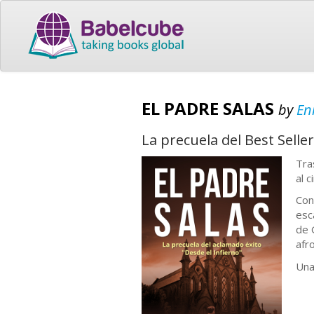
EL PADRE SALAS
by
En
La precuela del Best Sell
Tra
al c
Con
esc
de 
afr
Una