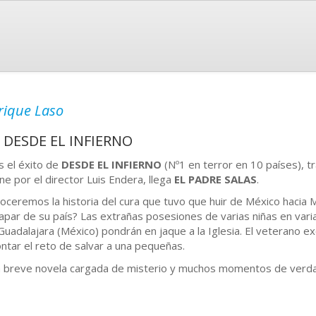
rique Laso
er DESDE EL INFIERNO
s el éxito de
DESDE EL INFIERNO
(Nº1 en terror en 10 países), t
ine por el director Luis Endera, llega
EL PADRE SALAS
.
oceremos la historia del cura que tuvo que huir de México hacia M
apar de su país? Las extrañas posesiones de varias niñas en varia
Guadalajara (México) pondrán en jaque a la Iglesia. El veterano ex
ontar el reto de salvar a una pequeñas.
 breve novela cargada de misterio y muchos momentos de verda