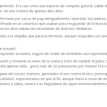
gimiendo. Era casi como una especie de ronquido gutural, salido d
co, de una criatura de apenas diez años.
nformada por sacos de paja desigualmente repartida. Sus padres
nfinado en un cobertizo que usaban para resguardar de la lluvia l
on los años habían ido heredando de diversos familiares.
ón a la chiquilla, que parecía dormitar, aunque respiraba con sa
te estado?
sponder la madre, segura de recibir de inmediato una reprimend
ación y tomando la mano de la criatura trató de medirle el pulso. S
 niña apenas latía… ¡poco más de 20 pulsaciones por minuto! Era
ina del oscuro chamizo, apretados el uno contra el otro, preoc
acultativo, esperanzados en que al fin, aunque fuera a costa de un
bueno y sabio, sacara a su Magdalena de aquel ensimismamiento