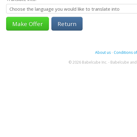
Return
About us
-
Conditions of
© 2026 Babelcube Inc. - Babelcube and