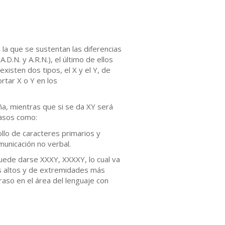
la que se sustentan las diferencias
N. y A.R.N.), el último de ellos
xisten dos tipos, el X y el Y, de
rtar X o Y en los
a, mientras que si se da XY será
casos como:
ollo de caracteres primarios y
municación no verbal.
uede darse XXXY, XXXXY, lo cual va
ás altos y de extremidades más
aso en el área del lenguaje con