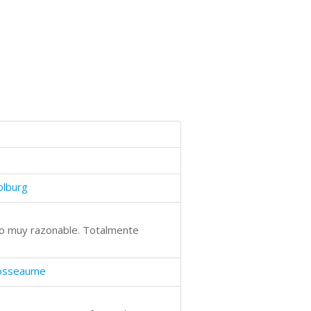
olburg
po muy razonable. Totalmente
Josseaume