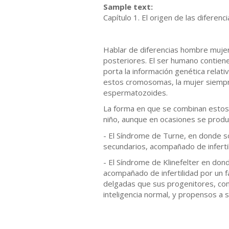
Sample text:
Capítulo 1. El origen de las diferenc
Hablar de diferencias hombre mujer 
posteriores. El ser humano contien
porta la información genética relati
estos cromosomas, la mujer siempre
espermatozoides.
La forma en que se combinan estos 
niño, aunque en ocasiones se produ
- El Síndrome de Turne, en donde só
secundarios, acompañado de infertil
- El Síndrome de Klinefelter en do
acompañado de infertilidad por un 
delgadas que sus progenitores, con
inteligencia normal, y propensos a 