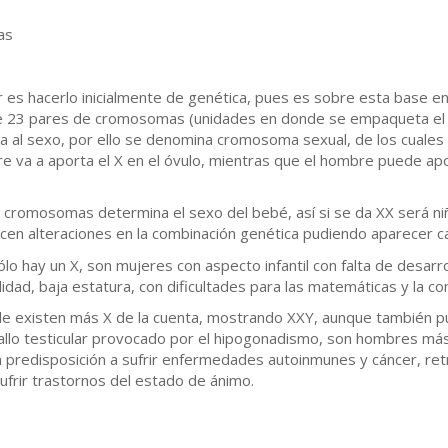
ias
es hacerlo inicialmente de genética, pues es sobre esta base en 
e 23 pares de cromosomas (unidades en donde se empaqueta el A.D.
va al sexo, por ello se denomina cromosoma sexual, de los cuales e
 va a aporta el X en el óvulo, mientras que el hombre puede apo
cromosomas determina el sexo del bebé, así si se da XX será niñ
cen alteraciones en la combinación genética pudiendo aparecer 
lo hay un X, son mujeres con aspecto infantil con falta de desarr
idad, baja estatura, con dificultades para las matemáticas y la co
nde existen más X de la cuenta, mostrando XXY, aunque también p
fallo testicular provocado por el hipogonadismo, son hombres m
 predisposición a sufrir enfermedades autoinmunes y cáncer, retr
sufrir trastornos del estado de ánimo.