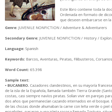
Este libro contiene toda la do
Ordenada en formato de diccion
que deseen embarcarse en la ma
Genre:
JUVENILE NONFICTION / Adventure & Adventurers
Secondary Genre:
JUVENILE NONFICTION / History / Explora
Language:
Spanish
Keywords:
Barcos, Aventuras, Piratas, Filibusteros, Corsari
Word Count:
65.398
Sample text:
• BUCANERO.
Cazadores clandestinos, en su mayoría franceses
de la isla de la Española, llamada también Tierra Grande (Sa
costas, casi siempre navíos piratas. Solían vivir en parejas p
dos años que permanecían cazando internados en el bosque. 
de las chozas donde ahumaban la carne con leña verde o piel s
españoles, pasaron a una isleta rocosa llamada Tortuga, situa