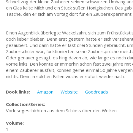
Schnell zog der kleine Zauberer seinen schwarzen Umhang und s
ein Glas kalte Milch und ein Stück süßen Honigkuchen. Das gab 
Tasche, den er sich am Vortag dort für ein Zauberexperiment a
Einen Augenblick überlegte Wackelzahn, sich zum Frühstückst
doch lieber bleiben. Denn erst gestern hatte er sich versehentl
gezaubert. Und dann hatte er fast drei Stunden gebraucht, um
Zauberschü­ler war, funktionierten seine Zaubersprüche meisten
Oder genauer gesagt, es hing davon ab, wie lange es noch dau
vorne links. Den konnte er immerhin schon fast zwei Jahre mi
einem Zauberer ausfällt, können gerne einmal 50 Jahre vergeh
nichts. Denn in solchen Fällen wuchs er sofort wieder nach.
Book links:
Amazon
Website
Goodreads
Collection/Series:
Vorlesegeschichten aus dem Schloss über den Wolken
Volume:
1