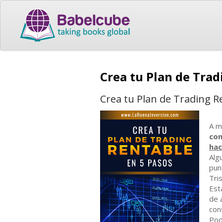
Crea tu Plan de Tra
Crea tu Plan de Trading R
A m
com
hac
Alg
pun
Tri
Est
de 
con
Pod