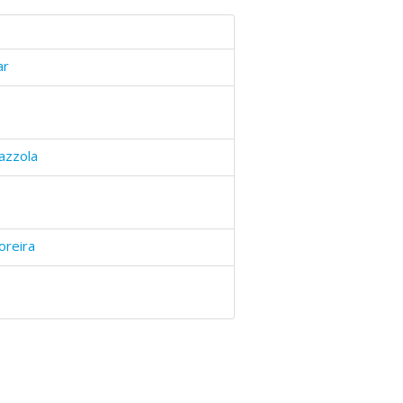
ar
azzola
oreira