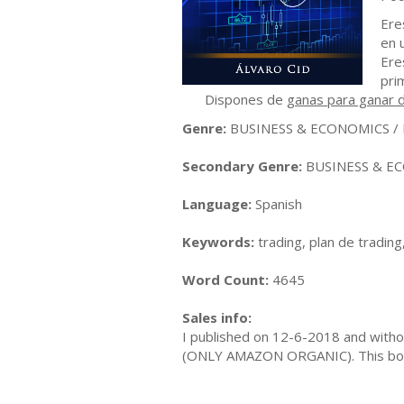
Ere
en 
Ere
pri
Dispones de
ganas para ganar d
Genre:
BUSINESS & ECONOMICS / F
Secondary Genre:
BUSINESS & ECO
Language:
Spanish
Keywords:
trading, plan de trading,
Word Count:
4645
Sales info:
I published on 12-6-2018 and withou
(ONLY AMAZON ORGANIC). This book 