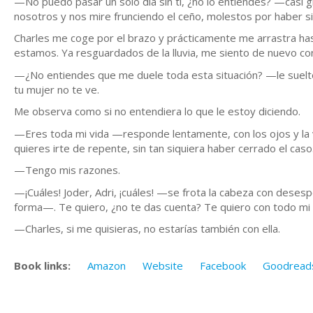
—No puedo pasar un solo día sin ti, ¿no lo entiendes? —casi g
nosotros y nos mire frunciendo el ceño, molestos por haber 
Charles me coge por el brazo y prácticamente me arrastra h
estamos. Ya resguardados de la lluvia, me siento de nuevo co
—¿No entiendes que me duele toda esta situación? —le suelto 
tu mujer no te ve.
Me observa como si no entendiera lo que le estoy diciendo.
—Eres toda mi vida —responde lentamente, con los ojos y la
quieres irte de repente, sin tan siquiera haber cerrado el caso
—Tengo mis razones.
—¡Cuáles! Joder, Adri, ¡cuáles! —se frota la cabeza con dese
forma—. Te quiero, ¿no te das cuenta? Te quiero con todo mi 
—Charles, si me quisieras, no estarías también con ella.
Book links:
Amazon
Website
Facebook
Goodread