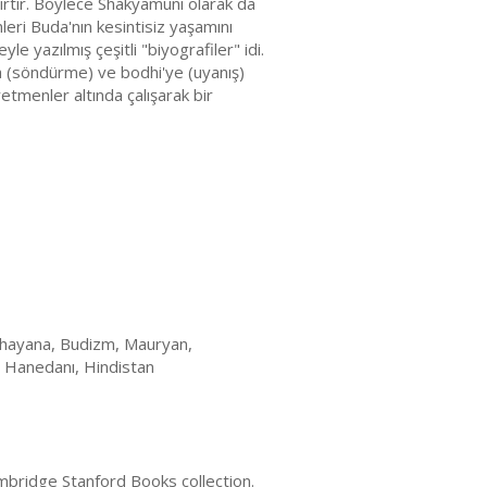
irtir. Böylece Shakyamuni olarak da
nleri Buda'nın kesintisiz yaşamını
 yazılmış çeşitli "biyografiler" idi.
a (söndürme) ve bodhi'ye (uyanış)
etmenler altında çalışarak bir
hayana, Budizm, Mauryan,
 Hanedanı, Hindistan
mbridge Stanford Books collection.