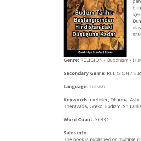
par
bili
içe
Bun
ula
sra
Genre:
RELIGION / Buddhism / His
Secondary Genre:
RELIGION / Bud
Language:
Turkish
Keywords:
metinler, Dharma, Asho
Theravāda, Greko-Budizm, Sri Lanka
Word Count:
36331
Sales info:
The book is published on multiple p