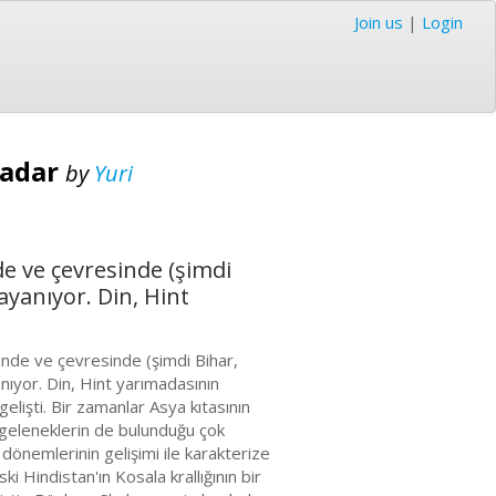
Join us
|
Login
Kadar
by
Yuri
de ve çevresinde (şimdi
ayanıyor. Din, Hint
çinde ve çevresinde (şimdi Bihar,
nıyor. Din, Hint yarımadasının
işti. Bir zamanlar Asya kıtasının
 geleneklerin de bulunduğu çok
dönemlerinin gelişimi ile karakterize
i Hindistan'ın Kosala krallığının bir