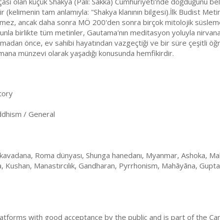
çası olan küçük Shakya (Pali: Sakka) Cumhuriyeti'nde doğduğunu bel
nir (kelimenin tam anlamıyla: "Shakya klanının bilgesi).İlk Budist Meti
rmez, ancak daha sonra MÖ 200'den sonra birçok mitolojik süslemeyle
unla birlikte tüm metinler, Gautama'nın meditasyon yoluyla nirvan
şmadan önce, ev sahibi hayatından vazgeçtiği ve bir süre çeşitli öğr
mana münzevi olarak yaşadığı konusunda hemfikirdir.
tory
dhism / General
kavadana, Roma dünyası, Shunga hanedanı, Myanmar, Ashoka, Ma
, Kushan, Manastırcılık, Gandharan, Pyrrhonism, Mahāyāna, Gupta
latforms with good acceptance by the public and is part of the Ca