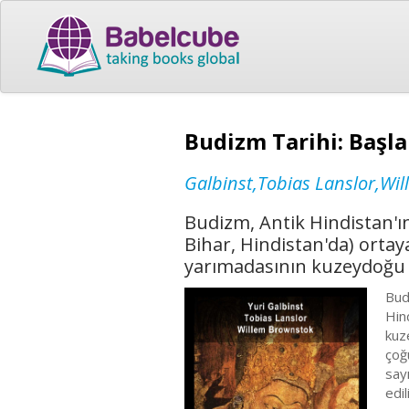
Budizm Tarihi: Başl
Galbinst,Tobias Lanslor,Wi
Budizm, Antik Hindistan'ın
Bihar, Hindistan'da) ortay
yarımadasının kuzeydoğu
Bud
Hin
kuz
çoğ
say
edil