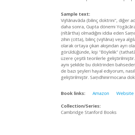
Sample text:
Vijñānavāda (bilinç doktrini", diğer a
daha sonra, Gupta dönemi Yogācāra olar
(nītārtha) olmadığını iddia eden Saṃ
zihin (citta), bilinç (vijñāna) veya a
olarak ortaya çıkan akışından ayrı o
görüldüğünde, kişi "Böylelik" (tathatā)
üzere çeşitli teorilerle geliştirilmi
aynı şekilde bu doktrinden bahseder
de bazı şeyleri hayal ediyorum, nasıl
geliştirilmiştir. Saṃdhinirmocana dok
Book links:
Amazon
Website
Collection/Series:
Cambridge Stanford Books