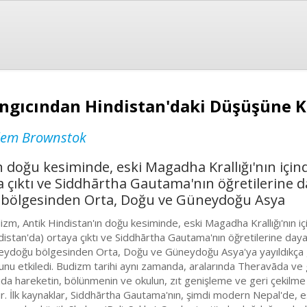
angıcından Hindistan'daki Düşüşüne 
llem Brownstok
 doğu kesiminde, eski Magadha Krallığı'nın için
a çıktı ve Siddhārtha Gautama'nın öğretilerine d
 bölgesinden Orta, Doğu ve Güneydoğu Asya
izm, Antik Hindistan'ın doğu kesiminde, eski Magadha Krallığı'nın i
distan'da) ortaya çıktı ve Siddhārtha Gautama'nın öğretilerine daya
eydoğu bölgesinden Orta, Doğu ve Güneydoğu Asya'ya yayıldıkça gel
unu etkiledi. Budizm tarihi aynı zamanda, aralarında Theravāda ve
ıda hareketin, bölünmenin ve okulun, zıt genişleme ve geri çekilme 
ir. İlk kaynaklar, Siddhārtha Gautama'nın, şimdi modern Nepal'de, esk