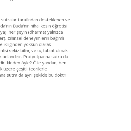
azı sutralar tarafından desteklenen ve
da'nın Buda'nın nihai kesin öğretisi
ya), her şeyin (dharma) yalnızca
ler), zihinsel deneyimlerin bağımlı
e ikiliğinden yoksun olarak
mlisi sekiz bilinç ve üç tabiat olmak
ak adlandırır. Pratyutpanna sutra da
ldir. Neden öyle? Öte yandan, ben
 üzere çeşitli teorilerle
nna sutra da aynı şekilde bu doktri