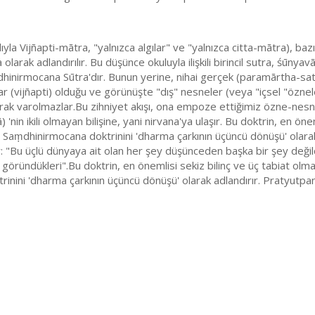
dıyla Vijñapti-mātra, "yalnızca algılar" ve "yalnızca citta-mātra), b
ak adlandırılır. Bu düşünce okuluyla ilişkili birincil sutra, śūnyavā
dhinirmocana Sūtra'dır. Bunun yerine, nihai gerçek (paramārtha-sat
lgılar (vijñapti) olduğu ve görünüşte "dış" nesneler (veya "içsel "özne
larak varolmazlar.Bu zihniyet akışı, ona empoze ettiğimiz özne-nesn
 'nin ikili olmayan bilişine, yani nirvana'ya ulaşır. Bu doktrin, en öne
ştir. Saṃdhinirmocana doktrinini 'dharma çarkının üçüncü dönüşü' olar
: "Bu üçlü dünyaya ait olan her şey düşünceden başka bir şey deği
 göründükleri".Bu doktrin, en önemlisi sekiz bilinç ve üç tabiat olmak
trinini 'dharma çarkının üçüncü dönüşü' olarak adlandırır. Pratyutpa