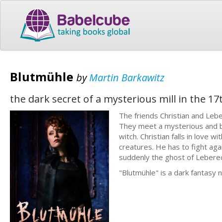
Blutmühle
by
Martin Barkawitz
the dark secret of a mysterious mill in the 17
The friends Christian and Le
They meet a mysterious and b
witch. Christian falls in love 
creatures. He has to fight agai
suddenly the ghost of Leberec
"Blutmühle" is a dark fantasy no