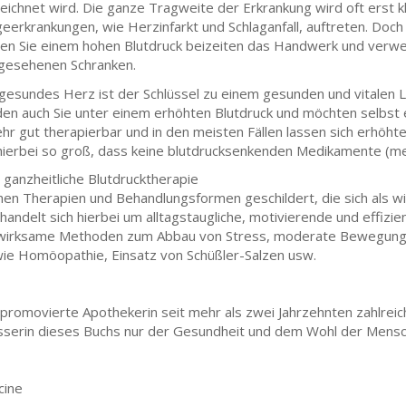
eichnet wird. Die ganze Tragweite der Erkrankung wird oft erst k
geerkrankungen, wie Herzinfarkt und Schlaganfall, auftreten. Doc
en Sie einem hohen Blutdruck beizeiten das Handwerk und verweise
gesehenen Schranken.
 gesundes Herz ist der Schlüssel zu einem gesunden und vitalen 
den auch Sie unter einem erhöhten Blutdruck und möchten selbst
sehr gut therapierbar und in den meisten Fällen lassen sich erhöht
 hierbei so groß, dass keine blutdrucksenkenden Medikamente (m
 ganzheitliche Blutdrucktherapie
chen Therapien und Behandlungsformen geschildert, die sich als w
handelt sich hierbei um alltagstaugliche, motivierende und effiz
 wirksame Methoden zum Abbau von Stress, moderate Bewegung
 wie Homöopathie, Einsatz von Schüßler-Salzen usw.
s promovierte Apothekerin seit mehr als zwei Jahrzehnten zahlrei
fasserin dieses Buchs nur der Gesundheit und dem Wohl der Mensch
cine