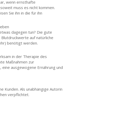
lar, wenn ernsthafte
h soweit muss es nicht kommen.
n Sie ihn in die für ihn
Leben
 etwas dagegen tun? Die gute
e Blutdruckwerte auf natürliche
ehr) benötigt werden.
irksam in der Therapie des
iente Maßnahmen zur
, eine ausgewogene Ernährung und
che Kunden. Als unabhängige Autorin
en verpflichtet.