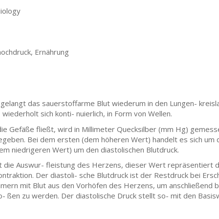
iology
hochdruck, Ernährung
gelangt das sauerstoffarme Blut wiederum in den Lungen- kreisla
wiederholt sich konti- nuierlich, in Form von Wellen.
ie Gefäße fließt, wird in Millimeter Quecksilber (mm Hg) gemess
gegeben. Bei dem ersten (dem höheren Wert) handelt es sich um 
em niedrigeren Wert) um den diastolischen Blutdruck.
rt die Auswur- fleistung des Herzens, dieser Wert repräsentiert
raktion. Der diastoli- sche Blutdruck ist der Restdruck bei Er
ammern mit Blut aus den Vorhöfen des Herzens, um anschließend b
 ßen zu werden. Der diastolische Druck stellt so- mit den Basisw