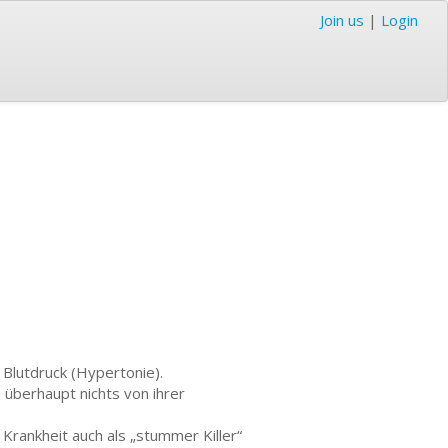
Join us
|
Login
Blutdruck (Hypertonie).
e überhaupt nichts von ihrer
 Krankheit auch als „stummer Killer“