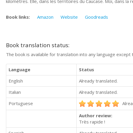
kilomètres. Elle, dans les territoires du Caucase. Moi, dans la 
Book links:
Amazon
Website
Goodreads
Book translation status:
The book is available for translation into any language except 
Language
Status
English
Already translated.
Italian
Already translated.
Portuguese
Alrea
Author review:
Très rapide !
Spanish
Already translated.