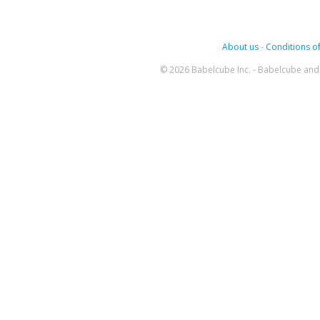
About us
-
Conditions of
© 2026 Babelcube Inc. - Babelcube and