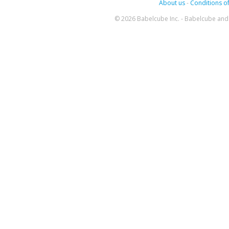
About us
-
Conditions of
© 2026 Babelcube Inc. - Babelcube and