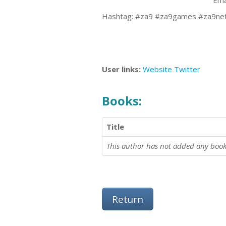
Ema
Hashtag: #za9 #za9games #za9net
User links:
Website
Twitter
Books:
Title
This author has not added any book
Return