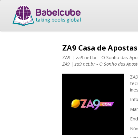
ZA9 Casa de Apostas
ZA9 | za9.net.br - O Sonho das Ap
ZA9 | za9.net.br - O Sonho das Apost
ZA9
tec
ine
Inf
Mar
End
Núm