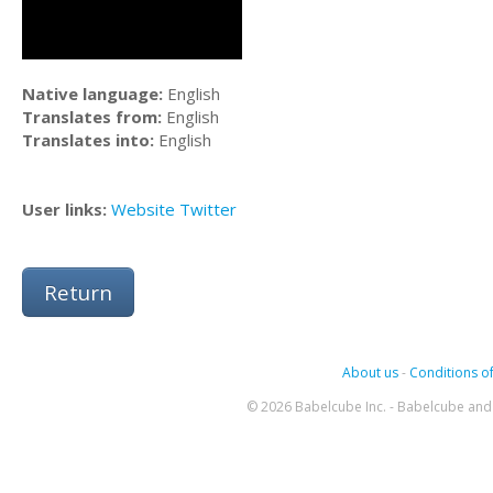
Native language:
English
Translates from:
English
Translates into:
English
User links:
Website
Twitter
Return
About us
-
Conditions of
© 2026 Babelcube Inc. - Babelcube and