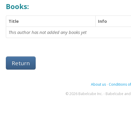
Books:
Title
Info
This author has not added any books yet
Return
About us
-
Conditions of
© 2026 Babelcube Inc. - Babelcube and